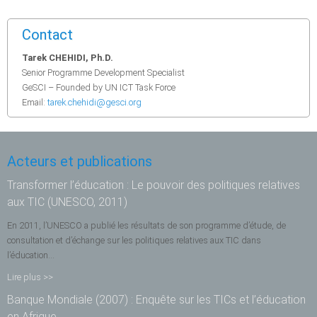
Contact
Tarek CHEHIDI, Ph.D.
Senior Programme Development Specialist
GeSCI – Founded by UN ICT Task Force
Email:
tarek.chehidi@gesci.org
Acteurs et publications
Transformer l’éducation : Le pouvoir des politiques relatives
aux TIC (UNESCO, 2011)
En 2011, l’UNESCO a publié les résultats de son programme d’étude, de
consultation et d’échange sur les politiques relatives aux TIC dans
l’éducation...
Lire plus >>
Banque Mondiale (2007) : Enquête sur les TICs et l’éducation
en Afrique