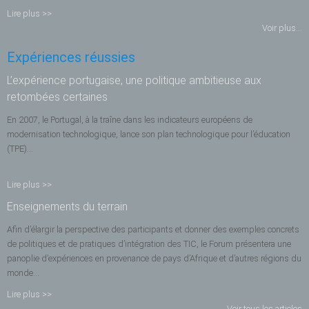
Lire plus >>
Voir plus...
Expériences réussies
L’expérience portugaise, une politique ambitieuse aux
retombées certaines
En 2007, le Portugal, à la traîne dans les indicateurs européens de
modernisation technologique, lance son plan technologique pour l’éducation
(TPE)...
Lire plus >>
Enseignements du terrain
Afin d’élargir la perspective des participants et donner des exemples concrets
de politiques et de pratiques d’intégration des TIC, le Forum présentera une
panoplie d’expériences en provenance de pays d’Afrique et d’autres régions du
monde...
Lire plus >>
Voir tous les articles