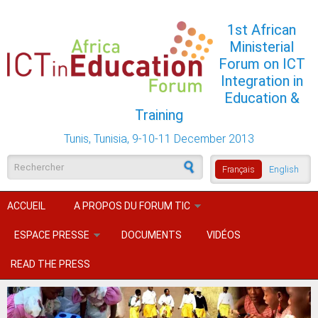
Aller au contenu principal
1st African
Ministerial
Forum on ICT
Integration in
Education &
Training
Tunis, Tunisia, 9-10-11 December 2013
Formulaire de recherche
Français
English
ACCUEIL
A PROPOS DU FORUM TIC
ESPACE PRESSE
DOCUMENTS
VIDÉOS
READ THE PRESS