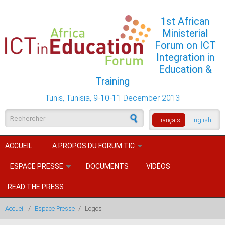
Aller au contenu principal
1st African
Ministerial
Forum on ICT
Integration in
Education &
Training
Tunis, Tunisia, 9-10-11 December 2013
Formulaire de recherche
Français
English
ACCUEIL
A PROPOS DU FORUM TIC
ESPACE PRESSE
DOCUMENTS
VIDÉOS
READ THE PRESS
Accueil
/
Espace Presse
/
Logos